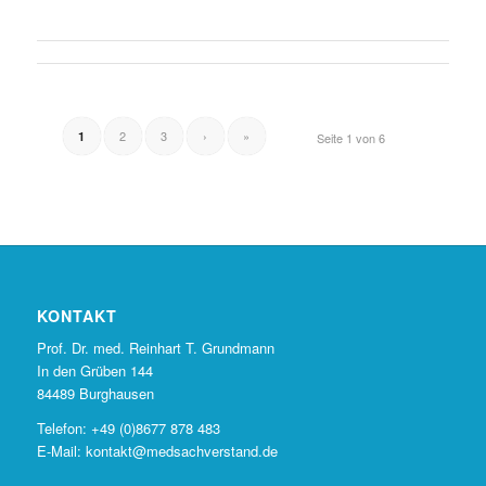
2
3
›
»
1
Seite 1 von 6
KONTAKT
Prof. Dr. med. Reinhart T. Grundmann
In den Grüben 144
84489 Burghausen
Telefon: +49 (0)8677 878 483
E-Mail:
kontakt@medsachverstand.de